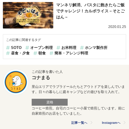
マンネリ解消、パスタに飽きたらご飯
でチャレンジ！カルボライス－そとご
はん－
2020.01.25
この記事に関連するタグ
SOTO
オーブン料理
お米料理
ホンマ製作所
昼食・夕食
朝食
簡単・アレンジ料理
この記事を書いた人
コナまる
里山エリアでラブラドールたちとアウトドアを楽しんでいま
す。日々の暮らしに庭キャンプなどの遊びを取り入れて。
資格
コーヒー焙煎。自宅のコーヒー小屋で焙煎しています。前に
自家焙煎のお店をしていました。
記事一覧へ
Instagramへ