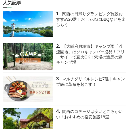
人気記事
関西の日帰りグランピング施設お
すすめ20選！おしゃれにBBQなどを楽
しもう
【大阪府貝塚市】キャンプ場「渓
流園地」はソロキャンパー必見！フリ
ーサイトで直火OK！穴場の漆黒の森
キャンプ場
マルチグリドルレシピ7選｜キャン
プ飯に革命を起こす！
関西のコテージは安いところがい
い！おすすめの格安施設18選