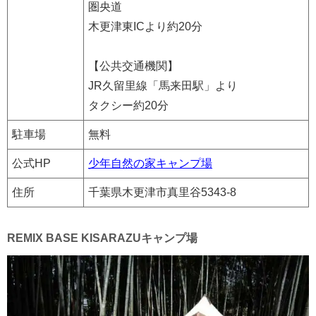
圏央道
木更津東ICより約20分
【公共交通機関】
JR久留里線「馬来田駅」より
タクシー約20分
駐車場
無料
公式HP
少年自然の家キャンプ場
住所
千葉県木更津市真里谷5343-8
REMIX BASE KISARAZUキャンプ場