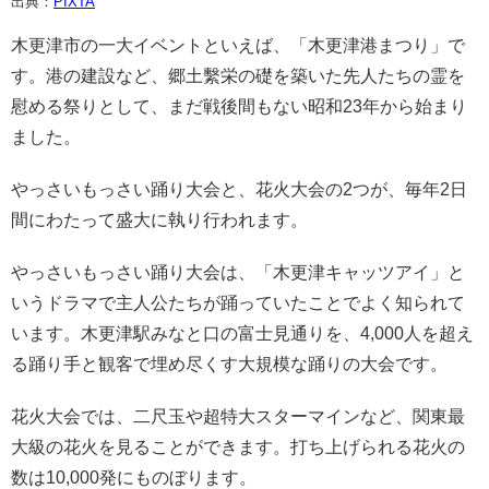
出典：
PIXTA
木更津市の一大イベントといえば、「木更津港まつり」で
す。港の建設など、郷土繫栄の礎を築いた先人たちの霊を
慰める祭りとして、まだ戦後間もない昭和23年から始まり
ました。
やっさいもっさい踊り大会と、花火大会の2つが、毎年2日
間にわたって盛大に執り行われます。
やっさいもっさい踊り大会は、「木更津キャッツアイ」と
いうドラマで主人公たちが踊っていたことでよく知られて
います。木更津駅みなと口の富士見通りを、4,000人を超え
る踊り手と観客で埋め尽くす大規模な踊りの大会です。
花火大会では、二尺玉や超特大スターマインなど、関東最
大級の花火を見ることができます。打ち上げられる花火の
数は10,000発にものぼります。