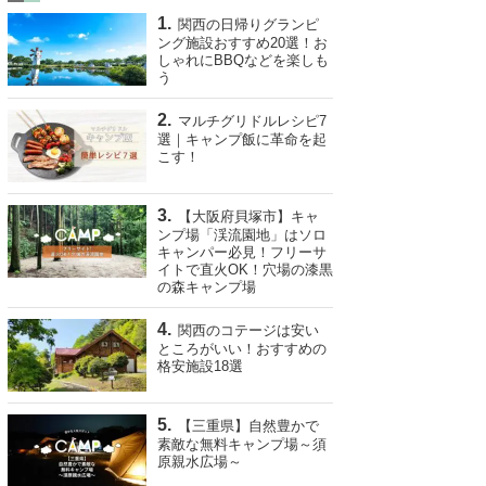
関西の日帰りグランピ
ング施設おすすめ20選！お
しゃれにBBQなどを楽しも
う
マルチグリドルレシピ7
選｜キャンプ飯に革命を起
こす！
【大阪府貝塚市】キャ
ンプ場「渓流園地」はソロ
キャンパー必見！フリーサ
イトで直火OK！穴場の漆黒
の森キャンプ場
関西のコテージは安い
ところがいい！おすすめの
格安施設18選
【三重県】自然豊かで
素敵な無料キャンプ場～須
原親水広場～