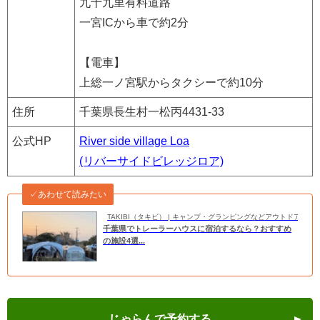
九十九里有料道路
一宮ICから車で約2分
【電車】
上総一ノ宮駅からタクシーで約10分
住所
千葉県長生村一松丙4431-33
公式HP
River side village Loa
(リバーサイドビレッジロア)
✓あわせて読みたい
TAKIBI（タキビ） | キャンプ・グランピングなどアウトドアの
千葉県でトレーラーハウスに宿泊するなら？おすすめ
の施設4選...
じゃらんで予約する