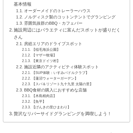
基本情報
オーダーメイドのトレーラーハウス
ノルディスク製のコットンテントでグランピング
雰囲気抜群のBBQ・カフェバー
施設周辺にはバラエティに富んだスポットが盛りだく
さん
房総エリアのドライブスポット
【稲毛海浜公園】
【マザー牧場】
【東京ドイツ村】
施設近隣のアクティビティ体験スポット
【SUP体験：いすみパドルクラブ】
【蓮沼ウォーターガーデン】
【スパ＆リゾート九十九里 太陽の里】
BBQ食材の購入におすすめな店舗
【木島精肉店】
【魚平】
【げんきの里ひまわり】
贅沢なリバーサイドグランピングを満喫しよう！