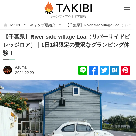
キャンプ・アウトドア情報
TAKIBI
キャンプ場紹介
【千葉県】River side village 
【千葉県】River side village Loa（リバーサイドビ
レッジロア）｜1日1組限定の贅沢なグランピング体
験！
Azuma
2024.02.29