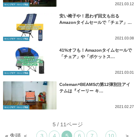
2021.03.12
キャンプギア・キャンプ用品
安い椅子や！思わず回文も出る
Amazonタイムセールで「チェア」…
2021.03.08
キャンプギア・キャンプ用品
41%オフも！Amazonタイムセールで
「チェア」や「ポケットス…
2021.03.01
キャンプギア・キャンプ用品
Coleman×BEAMSの第12弾別注アイ
テムは『イーリー キ…
2021.02.27
キャンプギア・キャンプ用品
5 / 11ページ
« 先頭
＜
...
3
4
5
6
7
...
10
...
＞