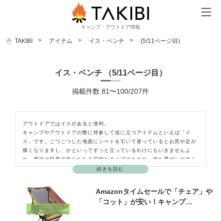
キャンプ・アウトドア情報
TAKIBI
アイテム
イス・ベンチ
(5/11ページ目)
イス・ベンチ （5/11ページ目）
掲載件数 81〜100/207件
アウトドアではイスがあると便利。
キャンプやアウトドアの際に持参して役に立つアイテムといえば「イ
ス」です。ごつごつした地面にシートを引いて座っているとお尻や足が
痛くなりますし、かといってずっと立っているわけにもいきませんよ
ね。最近は軽量で折りたたみ可能なタイプのものが、持ち運びしやすく
てオススメですよ。キャンプ場やバーベキュー場などによっては最初か
続きを読む
らイスが設置してあることもありますが、人数が多いときには足りなく
なることもありますし、物を置くスペースが足りないときにも使えるの
Amazonタイムセールで「チェア」や
で持って行って損はありません。常に車のトランクに入れておくと、い
「コット」が安い！キャンプ…
ざというときにとっても重宝しますよ。