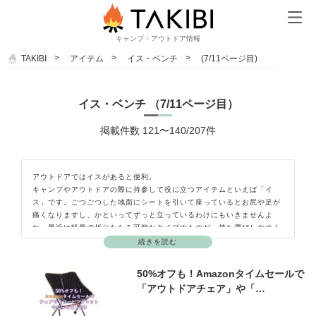
キャンプ・アウトドア情報
TAKIBI
アイテム
イス・ベンチ
(7/11ページ目)
イス・ベンチ （7/11ページ目）
掲載件数 121〜140/207件
アウトドアではイスがあると便利。
キャンプやアウトドアの際に持参して役に立つアイテムといえば「イ
ス」です。ごつごつした地面にシートを引いて座っているとお尻や足が
痛くなりますし、かといってずっと立っているわけにもいきませんよ
ね。最近は軽量で折りたたみ可能なタイプのものが、持ち運びしやすく
てオススメですよ。キャンプ場やバーベキュー場などによっては最初か
続きを読む
らイスが設置してあることもありますが、人数が多いときには足りなく
なることもありますし、物を置くスペースが足りないときにも使えるの
50%オフも！Amazonタイムセールで
で持って行って損はありません。常に車のトランクに入れておくと、い
「アウトドアチェア」や「…
ざというときにとっても重宝しますよ。