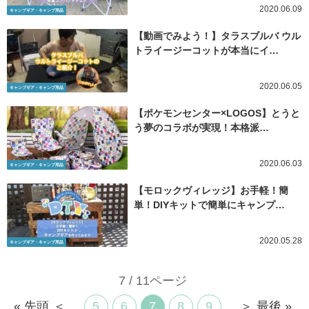
2020.06.09
キャンプギア・キャンプ用品
【動画でみよう！】タラスブルバ ウル
トライージーコットが本当にイ…
2020.06.05
キャンプギア・キャンプ用品
【ポケモンセンター×LOGOS】とうと
う夢のコラボが実現！本格派…
2020.06.03
キャンプギア・キャンプ用品
【モロックヴィレッジ】お手軽！簡
単！DIYキットで簡単にキャンプ…
2020.05.28
キャンプギア・キャンプ用品
7 / 11ページ
« 先頭
＜
...
5
6
7
8
9
...
＞
最後 »