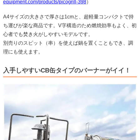
equipment.com/products/picogrill-398
）
A4サイズの大きさで厚さは1cmと、超軽量コンパクトで持
ち運びが楽な商品です。V字構造のため燃焼効率もよく、初
心者でも焚き火がしやすいモデルです。
別売りのスピット（串）を使えば鍋を置くこともでき、調
理にも使えます。
入手しやすいCB缶タイプのバーナーがイイ！