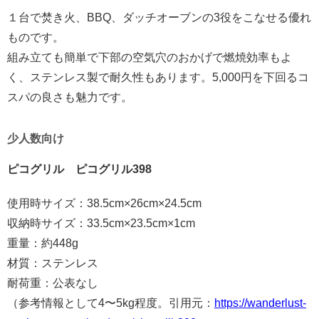
１台で焚き火、BBQ、ダッチオーブンの3役をこなせる優れ
ものです。
組み立ても簡単で下部の空気穴のおかげで燃焼効率もよ
く、ステンレス製で耐久性もあります。5,000円を下回るコ
スパの良さも魅力です。
少人数向け
ピコグリル ピコグリル398
使用時サイズ：38.5cm×26cm×24.5cm
収納時サイズ：33.5cm×23.5cm×1cm
重量：約448g
材質：ステンレス
耐荷重：公表なし
（参考情報として4〜5kg程度。引用元：
https://wanderlust-