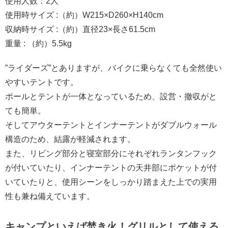
使用人数：2人
使用時サイズ :（約）W215×D260×H140cm
収納時サイズ :（約）直径23×長さ61.5cm
重量 : （約）5.5kg
”ライダーズ”とありますが、バイクに乗らなくても全然使い
やすいテントです。
ポールとテントが一体となっているため、設営・撤収がと
ても簡単。
そしてアウターテントとインナーテントがダブルウォール
構造のため、結露が軽減されます。
また、リビング部分と寝室部分にそれぞれランタンフック
が付いていたり、インナーテントの天井部にポケットが付
いていたりと、使用シーンをしっかり踏まえた上での実用
性も兼ね備えています。
キャンプといえば焚き火！グリルとして使える