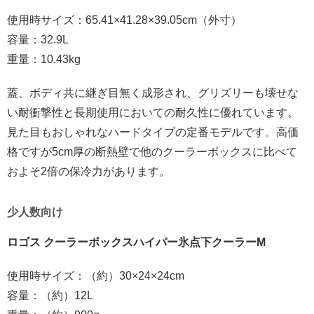
使用時サイズ：65.41×41.28×39.05cm（外寸）
容量：32.9L
重量：10.43kg
蓋、ボディ共に継ぎ目無く成形され、グリズリーも壊せな
い耐衝撃性と長期使用においての耐久性に優れています。
見た目もおしゃれなハードタイプの定番モデルです。高価
格ですが5cm厚の断熱壁で他のクーラーボックスに比べて
およそ2倍の保冷力があります。
少人数向け
ロゴス クーラーボックスハイパー氷点下クーラーM
使用時サイズ：（約）30×24×24cm
容量：（約）12L