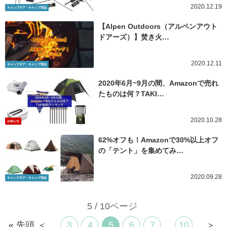
2020.12.19
キャンプギア・キャンプ用品
【Alpen Outdoors（アルペンアウト
ドアーズ）】焚き火…
2020.12.11
キャンプギア・キャンプ用品
2020年6月~9月の間、Amazonで売れ
たものは何？TAKI…
2020.10.28
お知らせ
62%オフも！Amazonで30%以上オフ
の「テント」を集めてみ…
2020.09.28
キャンプギア・キャンプ用品
5 / 10ページ
« 先頭
＜
...
3
4
5
6
7
...
10
...
＞