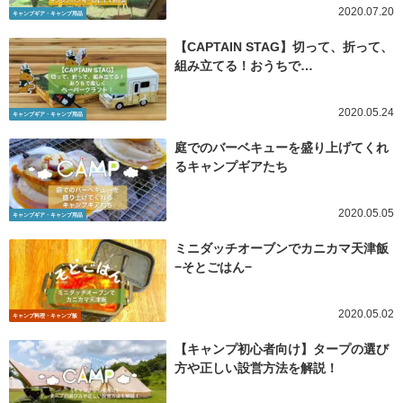
2020.07.20
キャンプギア・キャンプ用品
【CAPTAIN STAG】切って、折って、
組み立てる！おうちで…
2020.05.24
キャンプギア・キャンプ用品
庭でのバーベキューを盛り上げてくれ
るキャンプギアたち
2020.05.05
キャンプギア・キャンプ用品
ミニダッチオーブンでカニカマ天津飯
−そとごはん−
2020.05.02
キャンプ料理・キャンプ飯
【キャンプ初心者向け】タープの選び
方や正しい設営方法を解説！