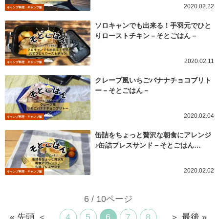
2020.02.22
キャンプ料理・キャンプ飯
ソロキャンでも出来る！手羽元でひと
りローストチキン－そとごはん－
2020.02.11
キャンプ料理・キャンプ飯
クレープ風いちごバナナチョコブリト
ー－そとごはん－
2020.02.04
キャンプ料理・キャンプ飯
缶詰をちょっと贅沢な朝食にアレンジ
♪缶詰プレスサンド－そとごはん…
2020.02.02
キャンプ料理・キャンプ飯
6 / 10ページ
« 先頭
＜
...
4
5
6
7
8
...
＞
最後 »