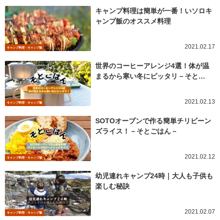
キャンプ料理は簡単が一番！いソロキ
ャンプ飯のオススメ料理
2021.02.17
キャンプ料理・キャンプ飯
世界のコーヒーアレンジ4選！体が温
まるから寒い冬にピッタリ－そと…
2021.02.13
キャンプ料理・キャンプ飯
SOTOオーブンで作る簡単チリビーン
ズライス！－そとごはん－
2021.02.12
キャンプ料理・キャンプ飯
幼児連れキャンプ24時｜大人も子供も
楽しむ秘訣
2021.02.07
キャンプ料理・キャンプ飯