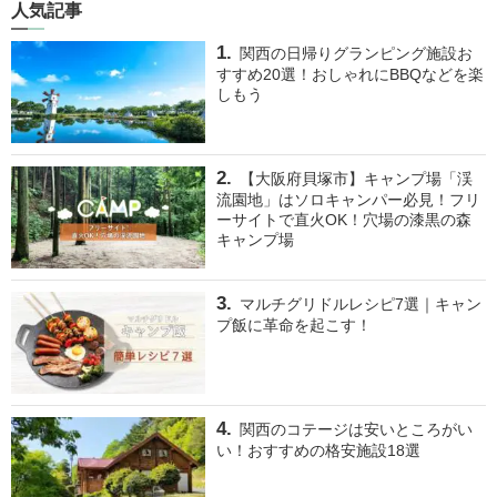
人気記事
関西の日帰りグランピング施設お
すすめ20選！おしゃれにBBQなどを楽
しもう
【大阪府貝塚市】キャンプ場「渓
流園地」はソロキャンパー必見！フリ
ーサイトで直火OK！穴場の漆黒の森
キャンプ場
マルチグリドルレシピ7選｜キャン
プ飯に革命を起こす！
関西のコテージは安いところがい
い！おすすめの格安施設18選