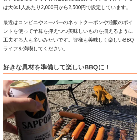
は大体
1
人あたり
2,000
円から
2,500
円で設定しています。
最近はコンビニやスーパーのネットクーポンや通販のポイ
ントを使って予算を抑えつつ美味しいものを揃えるように
工夫する人も多いみたいです。皆様も美味しく楽しい
BBQ
ライフを満喫してください。
好きな具材を準備して楽しいBBQに！