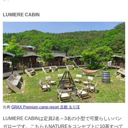
LUMIERE CABIN
出典:
GRAX Premium camp resort 京都 るり渓
LUMIERE CABINは定員2名～3名の小型で可愛らしいバン
ガローです。こちらもNATUREをコンセプトに10基すべて