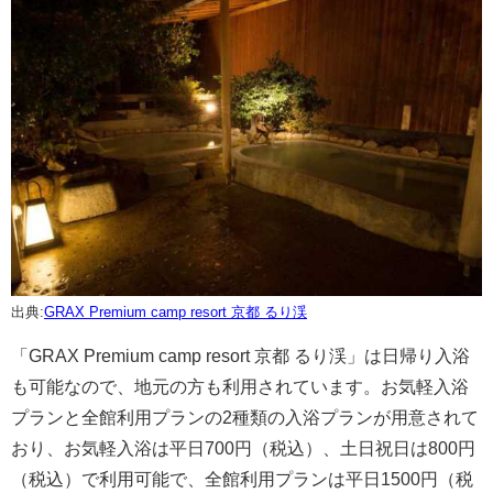
出典:
GRAX Premium camp resort 京都 るり渓
「GRAX Premium camp resort 京都 るり渓」は日帰り入浴
も可能なので、地元の方も利用されています。お気軽入浴
プランと全館利用プランの2種類の入浴プランが用意されて
おり、お気軽入浴は平日700円（税込）、土日祝日は800円
（税込）で利用可能で、全館利用プランは平日1500円（税