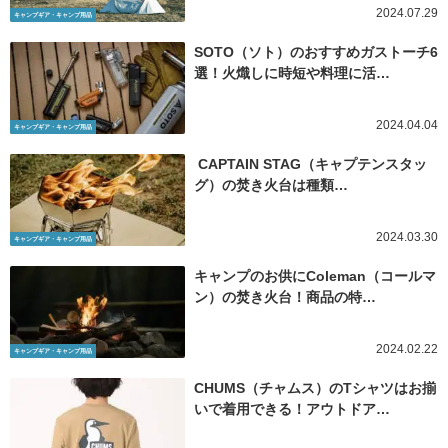
です。薪は松や杉やヒノキなどの針葉樹の薪とナラやブナなどの広葉樹
2024.07.29
キャンプギア・キャンプ用品
があります。まきは1種類でも大丈夫ですが、この2種類があるとそれぞ
れの特徴を発揮して、大きな炎になったり長持ちしたりと、より焚き火
SOTO（ソト）のおすすめガストーチ6
が楽しめます。
選！火熾しに時短や料理に活…
2024.04.04
キャンプギア・キャンプ用品
CAPTAIN STAG（キャプテンスタッ
グ）の焚き火台は種類…
2024.03.30
キャンプギア・キャンプ用品
キャンプのお供にColeman（コールマ
ン）の焚き火台！商品の特…
2024.02.22
キャンプギア・キャンプ用品
CHUMS（チャムス）のTシャツはお揃
いで着用できる！アウトドア…