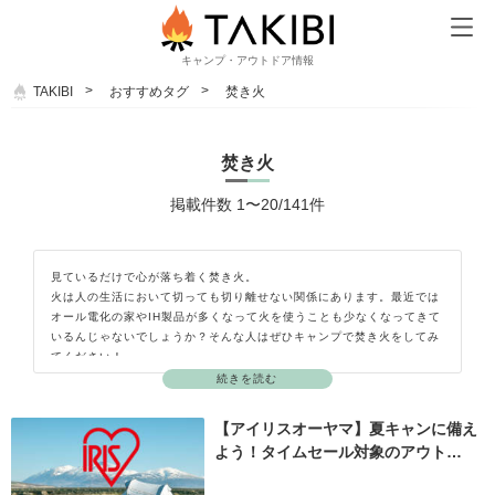
キャンプ・アウトドア情報
TAKIBI
おすすめタグ
焚き火
焚き火
掲載件数 1〜20/141件
見ているだけで心が落ち着く焚き火。
火は人の生活において切っても切り離せない関係にあります。最近では
オール電化の家やIH製品が多くなって火を使うことも少なくなってきて
いるんじゃないでしょうか？そんな人はぜひキャンプで焚き火をしてみ
てください！
焚き火の炎の揺らぎには人の心を癒す効果があるといわれています。
続きを読む
せっかくのアウトドアですから焚き火を囲んで語り合ったり、ゆらゆら
と揺れる炎を見て心身共に癒されてみてはいかがですか？
【アイリスオーヤマ】夏キャンに備え
ただし、焚き火をする際はしっかりとマナーを守り、火の取り扱いにも
よう！タイムセール対象のアウト…
十分注意しましょう。
焚き火に用意するのは、焚き火台と薪（まき）、着火剤と新聞紙でＯＫ