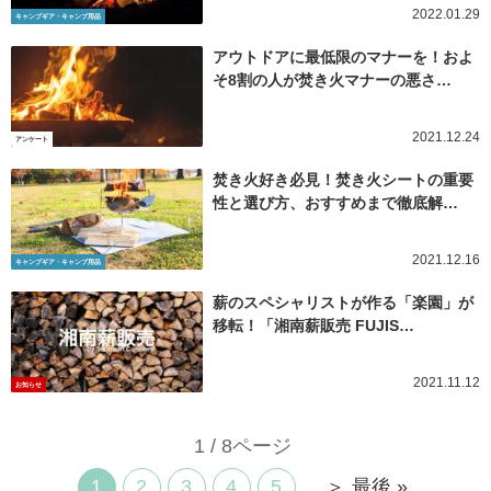
2022.01.29
キャンプギア・キャンプ用品
アウトドアに最低限のマナーを！およ
そ8割の人が焚き火マナーの悪さ…
2021.12.24
アンケート
焚き火好き必見！焚き火シートの重要
性と選び方、おすすめまで徹底解…
2021.12.16
キャンプギア・キャンプ用品
薪のスペシャリストが作る「楽園」が
移転！「湘南薪販売 FUJIS…
2021.11.12
お知らせ
1 / 8ページ
1
2
3
4
5
...
＞
最後 »