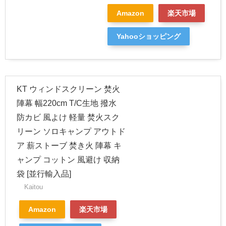
Amazon
楽天市場
Yahooショッピング
KT ウィンドスクリーン 焚火
陣幕 幅220cm T/C生地 撥水
防カビ 風よけ 軽量 焚火スク
リーン ソロキャンプ アウトド
ア 薪ストーブ 焚き火 陣幕 キ
ャンプ コットン 風避け 収納
袋 [並行輸入品]
Kaitou
Amazon
楽天市場