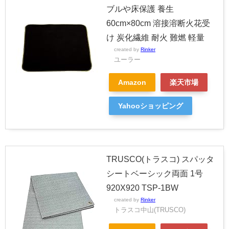
ブルや床保護 養生
60cm×80cm 溶接溶断火花受
け 炭化繊維 耐火 難燃 軽量
created by
Rinker
ユーラー
Amazon
楽天市場
Yahooショッピング
TRUSCO(トラスコ) スパッタ
シートベーシック両面 1号
920X920 TSP-1BW
created by
Rinker
トラスコ中山(TRUSCO)