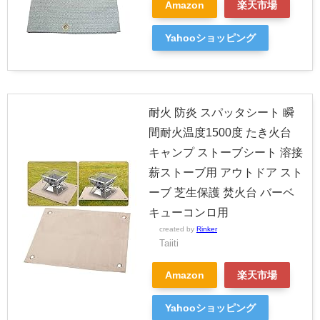
Amazon
楽天市場
Yahooショッピング
耐火 防炎 スパッタシート 瞬
間耐火温度1500度 たき火台
キャンプ ストーブシート 溶接
薪ストーブ用 アウトドア スト
ーブ 芝生保護 焚火台 バーベ
キューコンロ用
created by
Rinker
Taiiti
Amazon
楽天市場
Yahooショッピング