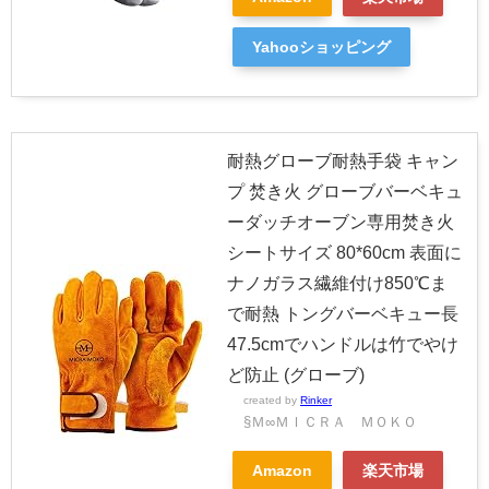
Yahooショッピング
耐熱グローブ耐熱手袋 キャン
プ 焚き火 グローブバーベキュ
ーダッチオーブン専用焚き火
シートサイズ 80*60cm 表面に
ナノガラス繊維付け850℃ま
で耐熱 トングバーベキュー長
47.5cmでハンドルは竹でやけ
ど防止 (グローブ)
created by
Rinker
§Ｍ∞ＭＩＣＲＡ ＭＯＫＯ
Amazon
楽天市場