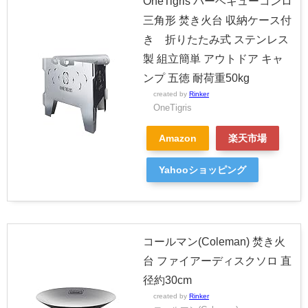
OneTigris バーベキューコンロ
三角形 焚き火台 収納ケース付
き 折りたたみ式 ステンレス
製 組立簡単 アウトドア キャ
ンプ 五徳 耐荷重50kg
created by
Rinker
OneTigris
Amazon
楽天市場
Yahooショッピング
コールマン(Coleman) 焚き火
台 ファイアーディスクソロ 直
径約30cm
created by
Rinker