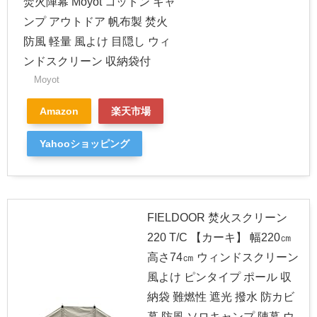
焚火陣幕 Moyot コットン キャ
ンプ アウトドア 帆布製 焚火
防風 軽量 風よけ 目隠し ウィ
ンドスクリーン 収納袋付
Moyot
Amazon
楽天市場
Yahooショッピング
FIELDOOR 焚火スクリーン
220 T/C 【カーキ】 幅220㎝
高さ74㎝ ウィンドスクリーン
風よけ ピンタイプ ポール 収
納袋 難燃性 遮光 撥水 防カビ
幕 防風 ソロキャンプ 陣幕 ウ