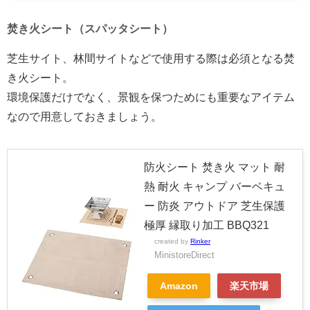
焚き火シート（スパッタシート）
芝生サイト、林間サイトなどで使用する際は必須となる焚
き火シート。
環境保護だけでなく、景観を保つためにも重要なアイテム
なので用意しておきましょう。
防火シート 焚き火 マット 耐
熱 耐火 キャンプ バーベキュ
ー 防炎 アウトドア 芝生保護
極厚 縁取り加工 BBQ321
created by
Rinker
MinistoreDirect
Amazon
楽天市場