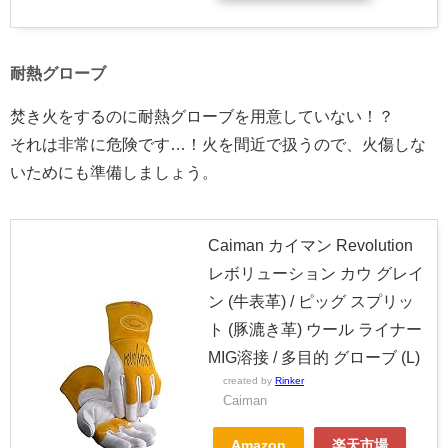
耐熱グローブ
焚き火をするのに耐熱グローブを用意していない！？
それは非常に危険です…！火を間近で扱うので、火傷しな
いためにも準備しましょう。
Caiman カイマン Revolution
レボリューション カウ グレイ
ン (牛表革) / ピッグ スプリッ
ト (豚漉き革) ウール ライナー
MIG溶接 / 多目的 グローブ (L)
created by
Rinker
Caiman
Amazon
楽天市場