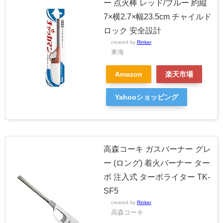
ー 点火棒 レッド/ブルー 約縦
7×横2.7×幅23.5cm チャイルド
ロック 安全設計
created by
Rinker
東海
Amazon
楽天市場
Yahooショッピング
高森コーキ ガスバーナー グレ
ー (ロング) 着火バーナー ター
ボ 注入式 ターボライター TK-
SF5
created by
Rinker
高森コーキ