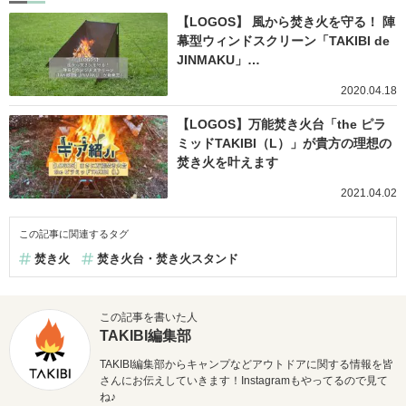
【LOGOS】 風から焚き火を守る！ 陣
幕型ウィンドスクリーン「TAKIBI de
JINMAKU」…
2020.04.18
【LOGOS】万能焚き火台「the ピラ
ミッドTAKIBI（L）」が貴方の理想の
焚き火を叶えます
2021.04.02
この記事に関連するタグ
焚き火
焚き火台・焚き火スタンド
この記事を書いた人
TAKIBI編集部
TAKIBI編集部からキャンプなどアウトドアに関する情報を皆
さんにお伝えしていきます！Instagramもやってるので見て
ね♪