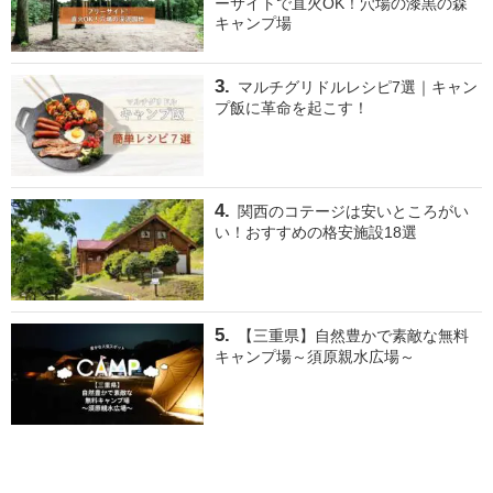
ーサイトで直火OK！穴場の漆黒の森
キャンプ場
マルチグリドルレシピ7選｜キャン
プ飯に革命を起こす！
関西のコテージは安いところがい
い！おすすめの格安施設18選
【三重県】自然豊かで素敵な無料
キャンプ場～須原親水広場～