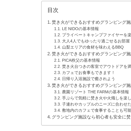
目次
焚き火ができるおすすめグランピング施設①
LE NIDOの基本情報
プライベートキャンプファイヤーを
大人4人でもゆったり過ごせるお部屋
山梨エリアの食材を味わえるBBQ
焚き火ができるおすすめグランピング施設
PICA秩父の基本情報
焚き火台つきの客室でアウトドアを
カフェでお食事もできます！
日帰り入浴施設で癒されよう
焚き火ができるおすすめグランピング施設
農園リゾート THE FARMの基本情報
手ぶらで気軽に焚き火や火熾しを楽
子連れやカップルのニーズに合わせ
敷地内のカフェで食事することも可
グランピング施設なら初心者も安全に焚