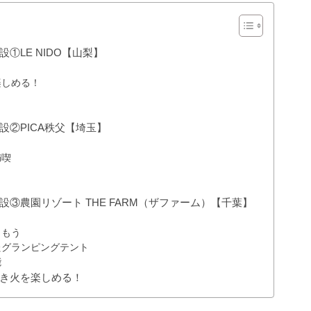
LE NIDO【山梨】
楽しめる！
②PICA秩父【埼玉】
満喫
③農園リゾート THE FARM（ザファーム）【千葉】
しもう
たグランピングテント
能
き火を楽しめる！