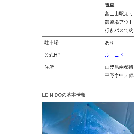
電車
富士山駅より
御殿場アウト
行きバスで約
駐車場
あり
公式HP
ル・ニド
住所
山梨県南都留
平野字中ノ侭38
LE NIDOの基本情報