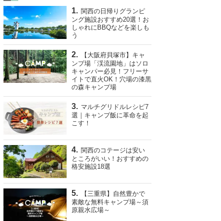
関西の日帰りグランピ
ング施設おすすめ20選！お
しゃれにBBQなどを楽しも
う
【大阪府貝塚市】キャ
ンプ場「渓流園地」はソロ
キャンパー必見！フリーサ
イトで直火OK！穴場の漆黒
の森キャンプ場
マルチグリドルレシピ7
選｜キャンプ飯に革命を起
こす！
関西のコテージは安い
ところがいい！おすすめの
格安施設18選
【三重県】自然豊かで
素敵な無料キャンプ場～須
原親水広場～