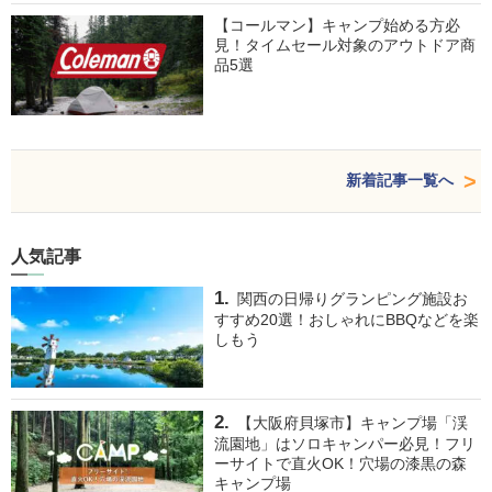
【コールマン】キャンプ始める方必
見！タイムセール対象のアウトドア商
品5選
新着記事一覧へ
人気記事
関西の日帰りグランピング施設お
すすめ20選！おしゃれにBBQなどを楽
しもう
【大阪府貝塚市】キャンプ場「渓
流園地」はソロキャンパー必見！フリ
ーサイトで直火OK！穴場の漆黒の森
キャンプ場