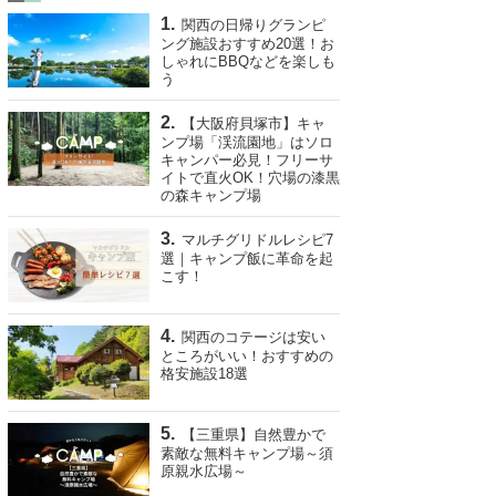
関西の日帰りグランピ
ング施設おすすめ20選！お
しゃれにBBQなどを楽しも
う
【大阪府貝塚市】キャ
ンプ場「渓流園地」はソロ
キャンパー必見！フリーサ
イトで直火OK！穴場の漆黒
の森キャンプ場
マルチグリドルレシピ7
選｜キャンプ飯に革命を起
こす！
関西のコテージは安い
ところがいい！おすすめの
格安施設18選
【三重県】自然豊かで
素敵な無料キャンプ場～須
原親水広場～