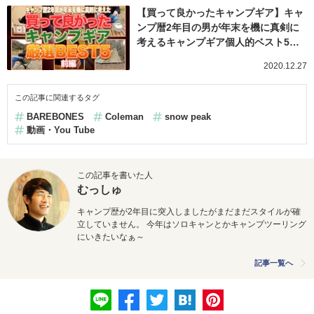
【買って良かったキャンプギア】キャ
ンプ暦2年目の男が年末を機に真剣に
考えるキャンプギア個人的ベスト5…
2020.12.27
この記事に関連するタグ
BAREBONES
Coleman
snow peak
動画・You Tube
この記事を書いた人
むっしゅ
キャンプ歴が2年目に突入しましたがまだまだスタイルが確
立していません。 今年はソロキャンとかキャンプツーリング
にいきたいなぁ～
記事一覧へ