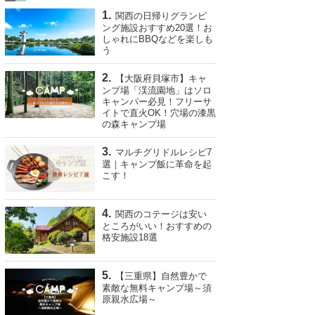
関西の日帰りグランピ
ング施設おすすめ20選！お
しゃれにBBQなどを楽しも
う
【大阪府貝塚市】キャ
ンプ場「渓流園地」はソロ
キャンパー必見！フリーサ
イトで直火OK！穴場の漆黒
の森キャンプ場
マルチグリドルレシピ7
選｜キャンプ飯に革命を起
こす！
関西のコテージは安い
ところがいい！おすすめの
格安施設18選
【三重県】自然豊かで
素敵な無料キャンプ場～須
原親水広場～