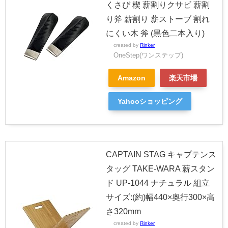
くさび 楔 薪割りクサビ 薪割
り斧 薪割り 薪ストーブ 割れ
にくい木 斧 (黒色二本入り)
created by
Rinker
OneStep(ワンステップ)
Amazon
楽天市場
Yahooショッピング
CAPTAIN STAG キャプテンス
タッグ TAKE-WARA 薪スタン
ド UP-1044 ナチュラル 組立
サイズ:(約)幅440×奥行300×高
さ320mm
created by
Rinker