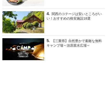
関西のコテージは安いところがい
い！おすすめの格安施設18選
【三重県】自然豊かで素敵な無料
キャンプ場～須原親水広場～