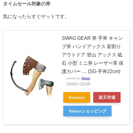
タイムセール対象の斧
気になったらすぐゲットです。
SWAG GEAR 斧 手斧 キャン
プ斧 ハンドアックス 薪割り
アウトドア 登山 アックス 砥
石 小型 ミニ斧 レーザー革 保
護カバー … (SG-手斧22cm)
created by
Rinker
SWAG GEAR
Amazon
楽天市場
Yahooショッピング