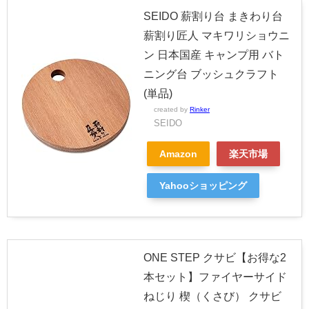
SEIDO 薪割り台 まきわり台
薪割り匠人 マキワリショウニ
ン 日本国産 キャンプ用 バト
ニング台 ブッシュクラフト
(単品)
created by
Rinker
SEIDO
Amazon
楽天市場
Yahooショッピング
ONE STEP クサビ【お得な2
本セット】ファイヤーサイド
ねじり 楔（くさび） クサビ