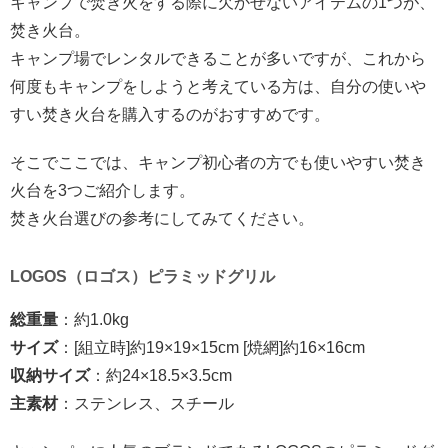
キャンプで焚き火をする際に欠かせないアイテムの1つが、
焚き火台。
キャンプ場でレンタルできることが多いですが、これから
何度もキャンプをしようと考えている方は、自分の使いや
すい焚き火台を購入するのがおすすめです。
そこでここでは、キャンプ初心者の方でも使いやすい焚き
火台を3つご紹介します。
焚き火台選びの参考にしてみてください。
LOGOS（ロゴス）ピラミッドグリル
総重量
：約1.0kg
サイズ
：[組立時]約19×19×15cm [焼網]約16×16cm
収納サイズ
：約24×18.5×3.5cm
主素材
：ステンレス、スチール