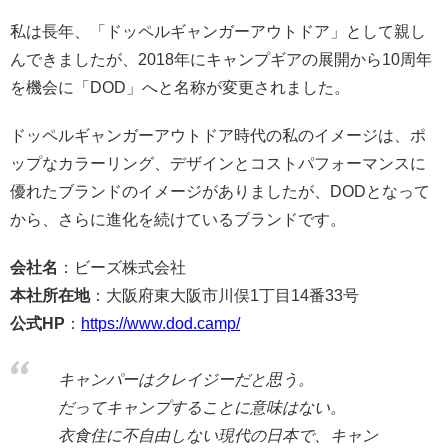
私は長年、「ドッペルギャンガーアウトドア」として親し
んできましたが、
2018
年にキャンプギアの展開から
10
周年
を機会に「
DOD
」へと名称が変更されました。
ドッペルギャンガーアウトドア時代の私のイメージは、ポ
ップなカラーリング、デザインとコストパフォーマンスに
優れたブランドのイメージがありましたが、
DOD
となって
から、さらに進化を続けているブランドです。
会社名
：ビーズ株式会社
本社所在地
：大阪府東大阪市川俣
1
丁目
14
番
33
号
公式HP
：
https://www.dod.camp/
キャンパーはクレイジーだと思う。
だってキャンプすることに意味はない。
衣食住に不自由しない現代の日本で、キャン