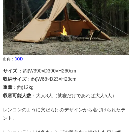
出典：
DOD
サイズ
：約)
W390×D390×H260cm
収納サイズ
：約)
W68×D23×H23cm
重量
：約)
12kg
収容可能人数
：大人
3
人（就寝だけであれば大人
5
人）
レンコンのように穴だらけのデザインから名づけられたテ
ント。