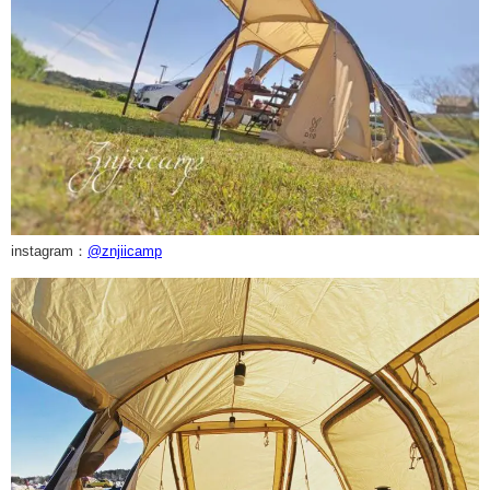
instagram：
@znjiicamp