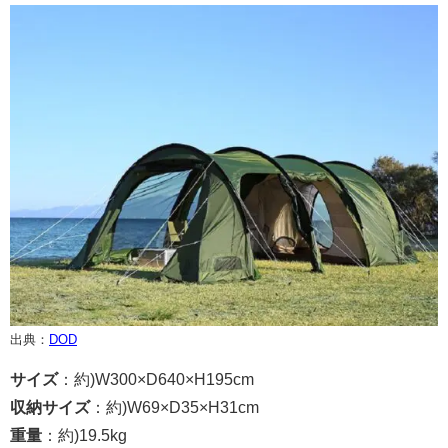
出典：
DOD
サイズ
：約
)W300×D640×H195cm
収納サイズ
：約)
W69×D35×H31cm
重量
：約)
19.5kg