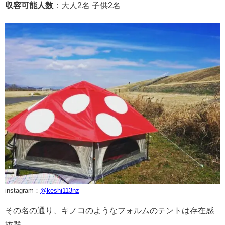
収容可能人数
：大人
2
名 子供
2
名
instagram：
@keshi113nz
その名の通り、キノコのようなフォルムのテントは存在感
抜群。