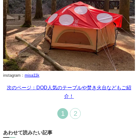
instagram：
misa11k
次のページ：DOD人気のテーブルや焚き火台などもご紹
介！
1
2
あわせて読みたい記事