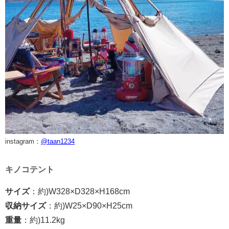
instagram：
@taan1234
キノコテント
サイズ
：約)
W328×D328×H168cm
収納サイズ
：約)
W25×D90×H25cm
重量
：約)
11.2kg