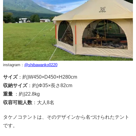
instagram：
@shibawanko0220
サイズ
：約)W450×D450×H280cm
収納サイズ
：約)Φ35×長さ82cm
重量
：約)22.8kg
収容可能人数
：大人8名
タケノコテントは、そのデザインから名づけられたテント
です。