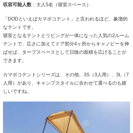
収容可能人数
：大人
5
名（寝室スペース）
「
DOD
といえばカマボコテント」と言われるほど、象徴的
なテントです。
寝室となるテントとリビングが一体になった人気の
2
ルーム
テントで、広さに加えてドア部分4ヶ所からキャノピーを伸
ばせば、タープスペースとして日陰の面積を広げることが
できます。
カマボコテントシリーズは、その他、3
S
（3人用）、3
L
（7
人用）があり、キャンプスタイルに合わせて選べるのも嬉
しいですね。