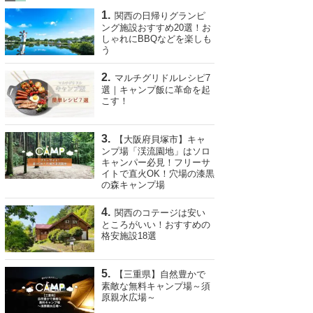
関西の日帰りグランピ
ング施設おすすめ20選！お
しゃれにBBQなどを楽しも
う
マルチグリドルレシピ7
選｜キャンプ飯に革命を起
こす！
【大阪府貝塚市】キャ
ンプ場「渓流園地」はソロ
キャンパー必見！フリーサ
イトで直火OK！穴場の漆黒
の森キャンプ場
関西のコテージは安い
ところがいい！おすすめの
格安施設18選
【三重県】自然豊かで
素敵な無料キャンプ場～須
原親水広場～