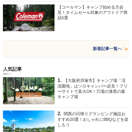
【コールマン】キャンプ始める方必
見！タイムセール対象のアウトドア商
品5選
新着記事一覧へ
人気記事
【大阪府貝塚市】キャンプ場「渓
流園地」はソロキャンパー必見！フリ
ーサイトで直火OK！穴場の漆黒の森
キャンプ場
関西の日帰りグランピング施設お
すすめ20選！おしゃれにBBQなどを楽
しもう