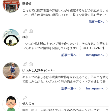
華盛頓
これまでに熊野古道を野宿しながら踏破するなどの挑戦を行いま
した。現在は探検部に所属しており、様々な冒険に挑む予定で
す。
記事一覧へ
はな
「いつか栃木県にキャンプ場を作りたい！」そんな思いと夢をも
ってキャンプの情報を発信していきます♪ 【TOCHIGI CAMP】
記事一覧へ
Instagramへ
ゆうみょん旅キャンパー
キャンプの楽しさは非現実の世界を味わえること。不自由を敢え
て楽しみながら、いざという時の備えをアウトドアを通して身に
つけたい！
記事一覧へ
Instagramへ
せんじゅ
料理、釣り、音楽が好きでペースゆるめのキャンパーです！！コ