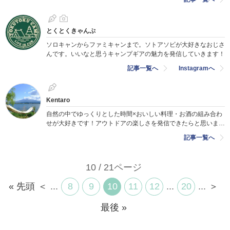
とくとくきゃんぷ
ソロキャンからファミキャンまで。ソトアソビが大好きなおじさ
んです。いいなと思うキャンプギアの魅力を発信していきます！
記事一覧へ
Instagramへ
Kentaro
自然の中でゆっくりとした時間×おいしい料理・お酒の組み合わ
せが大好きです！アウトドアの楽しさを発信できたらと思いま
す！
記事一覧へ
10 / 21ページ
« 先頭
＜
...
8
9
10
11
12
...
20
...
＞
最後 »