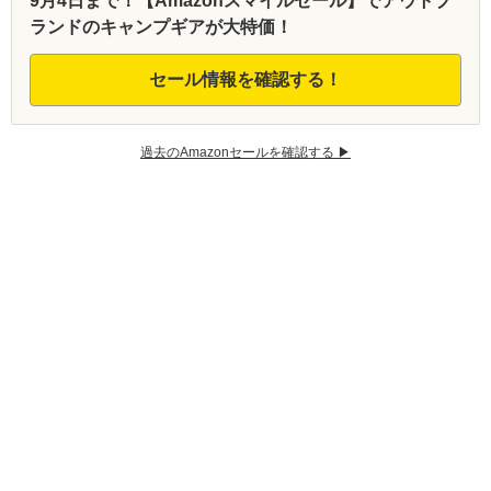
9月4日まで！【Amazonスマイルセール】でアウトブ
ランドのキャンプギアが大特価！
セール情報を確認する！
過去のAmazonセールを確認する ▶︎