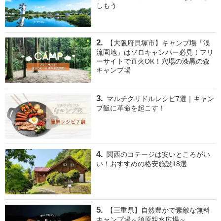
しもう
【大阪府貝塚市】キャンプ場「渓
流園地」はソロキャンパー必見！フリ
ーサイトで直火OK！穴場の漆黒の森
キャンプ場
マルチグリドルレシピ7選｜キャン
プ飯に革命を起こす！
関西のコテージは安いところがい
い！おすすめの格安施設18選
【三重県】自然豊かで素敵な無料
キャンプ場～須原親水広場～