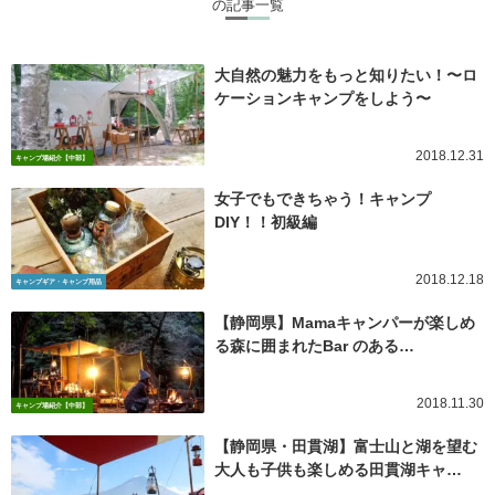
の記事一覧
大自然の魅力をもっと知りたい！〜ロ
ケーションキャンプをしよう〜
2018.12.31
キャンプ場紹介【中部】
女子でもできちゃう！キャンプ
DIY！！初級編
2018.12.18
キャンプギア・キャンプ用品
【静岡県】Mamaキャンパーが楽しめ
る森に囲まれたBar のある…
2018.11.30
キャンプ場紹介【中部】
【静岡県・田貫湖】富士山と湖を望む
大人も子供も楽しめる田貫湖キャ…