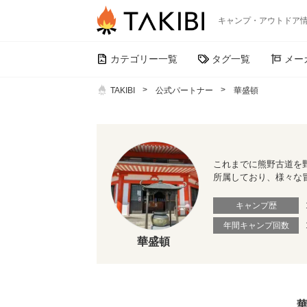
キャンプ・アウトドア
カテゴリー一覧
タグ一覧
メー
TAKIBI
公式パートナー
華盛頓
これまでに熊野古道を
所属しており、様々な
キャンプ歴
年間キャンプ回数
華盛頓