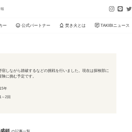
情報
カー
公式パートナー
焚き火とは
TAKIBIニュース
野宿しながら踏破するなどの挑戦を行いました。現在は探検部に
冒険に挑む予定です。
15年
1～2回
華盛頓
の記事一覧