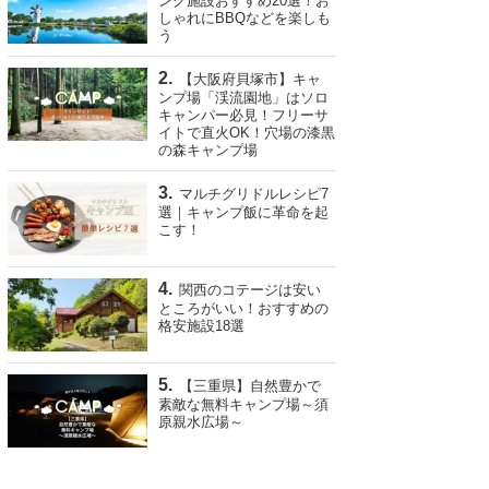
ング施設おすすめ20選！お
しゃれにBBQなどを楽しも
う
【大阪府貝塚市】キャ
ンプ場「渓流園地」はソロ
キャンパー必見！フリーサ
イトで直火OK！穴場の漆黒
の森キャンプ場
マルチグリドルレシピ7
選｜キャンプ飯に革命を起
こす！
関西のコテージは安い
ところがいい！おすすめの
格安施設18選
【三重県】自然豊かで
素敵な無料キャンプ場～須
原親水広場～