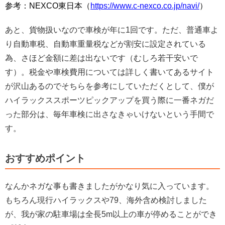
参考：NEXCO東日本（
https://www.c-nexco.co.jp/navi/
）
あと、貨物扱いなので車検が年に1回です。ただ、普通車よ
り自動車税、自動車重量税などが割安に設定されている
為、さほど金額に差は出ないです（むしろ若干安いで
す）。
税金や車検費用については詳しく書いてあるサイト
が沢山あるのでそちらを参考にしていただくとして、僕が
ハイラックススポーツピックアップを買う際に一番ネガだ
った部分は、毎年車検に出さなきゃいけないという手間で
す。
おすすめポイント
なんかネガな事も書きましたがかなり気に入っています。
もちろん現行ハイラックスや79、海外含め検討しました
が、我が家の駐車場は全長5m以上の車が停めることができ