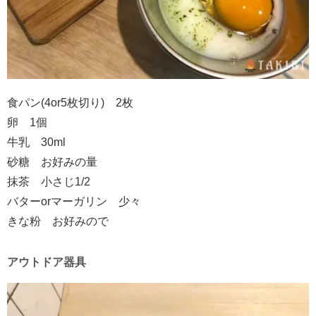
食パン(4or5枚切り) 2枚
卵 1個
牛乳 30ml
砂糖 お好みの量
抹茶 小さじ1/2
バターorマーガリン 少々
きな粉 お好みので
アウトドア器具