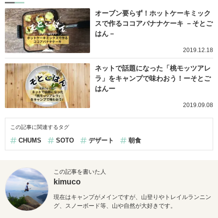
オーブン要らず！ホットケーキミック
スで作るココアバナナケーキ －そとご
はん－
2019.12.18
ネットで話題になった「桃モッツアレ
ラ」をキャンプで味わおう！ーそとご
はんー
2019.09.08
この記事に関連するタグ
CHUMS
SOTO
デザート
朝食
この記事を書いた人
kimuco
現在はキャンプがメインですが、山登りやトレイルランニン
グ、
スノーボード等、山や自然が大好きです。