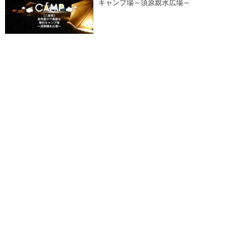
キャンプ場～須原親水広場～