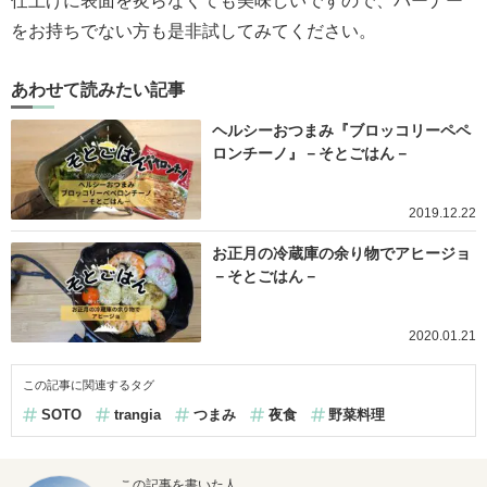
仕上げに表面を炙らなくても美味しいですので、バーナー
をお持ちでない方も是非試してみてください。
あわせて読みたい記事
ヘルシーおつまみ『ブロッコリーペペ
ロンチーノ』－そとごはん－
2019.12.22
お正月の冷蔵庫の余り物でアヒージョ
－そとごはん－
2020.01.21
この記事に関連するタグ
SOTO
trangia
つまみ
夜食
野菜料理
この記事を書いた人