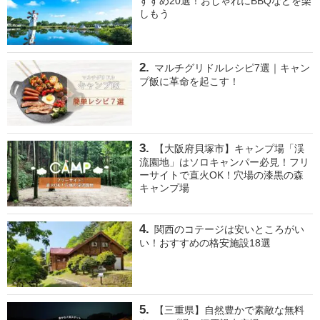
すすめ20選！おしゃれにBBQなどを楽
しもう
マルチグリドルレシピ7選｜キャン
プ飯に革命を起こす！
【大阪府貝塚市】キャンプ場「渓
流園地」はソロキャンパー必見！フリ
ーサイトで直火OK！穴場の漆黒の森
キャンプ場
関西のコテージは安いところがい
い！おすすめの格安施設18選
【三重県】自然豊かで素敵な無料