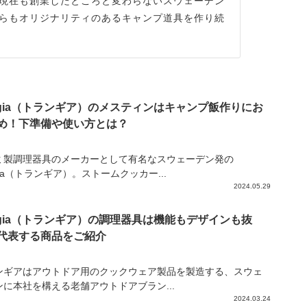
現在も創業したところと変わらないスウェーデン
らもオリジナリティのあるキャンプ道具を作り続
angia（トランギア）のメスティンはキャンプ飯作りにお
め！下準備や使い方とは？
ミ製調理器具のメーカーとして有名なスウェーデン発の
ngia（トランギア）。ストームクッカー...
2024.05.29
angia（トランギア）の調理器具は機能もデザインも抜
代表する商品をご紹介
ンギアはアウトドア用のクックウェア製品を製造する、スウェ
ンに本社を構える老舗アウトドアブラン...
2024.03.24