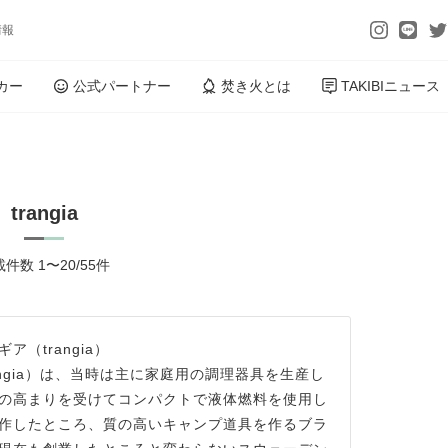
情報
カー
公式パートナー
焚き火とは
TAKIBIニュース
trangia
件数 1〜20/55件
（trangia）
angia）は、当時は主に家庭用の調理器具を生産し
の高まりを受けてコンパクトで液体燃料を使用し
作したところ、質の高いキャンプ道具を作るブラ