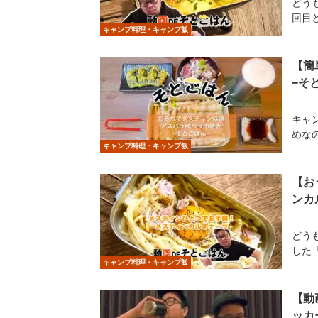
どう
回目と
キャンプ料理・キャンプ飯
【簡
−そ
キャ
めな
キャンプ料理・キャンプ飯
【お
ンカ
どう
した
キャンプ料理・キャンプ飯
【動
ッカ