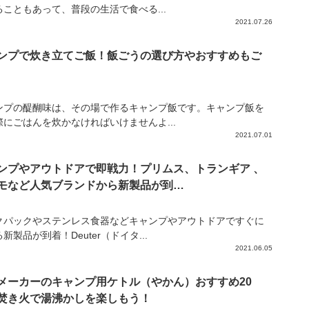
ることもあって、普段の生活で食べる...
2021.07.26
ンプで炊き立てご飯！飯ごうの選び方やおすすめもご
ンプの醍醐味は、その場で作るキャンプ飯です。キャンプ飯を
際にごはんを炊かなければいけませんよ...
2021.07.01
ンプやアウトドアで即戦力！プリムス、トランギア 、
モなど人気ブランドから新製品が到…
クパックやステンレス食器などキャンプやアウトドアですぐに
新製品が到着！Deuter（ドイタ...
2021.06.05
メーカーのキャンプ用ケトル（やかん）おすすめ20
焚き火で湯沸かしを楽しもう！