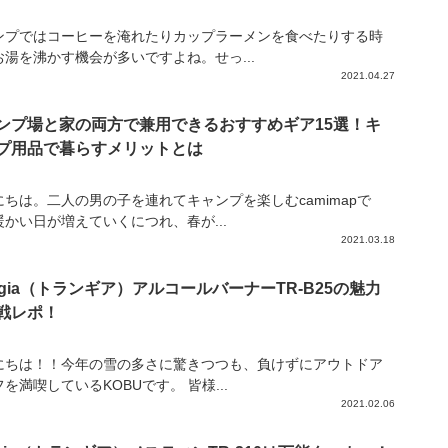
ンプではコーヒーを淹れたりカップラーメンを食べたりする時
お湯を沸かす機会が多いですよね。せっ...
2021.04.27
ンプ場と家の両方で兼用できるおすすめギア15選！キ
プ用品で暮らすメリットとは
にちは。二人の男の子を連れてキャンプを楽しむcamimapで
暖かい日が増えていくにつれ、春が...
2021.03.18
angia（トランギア）アルコールバーナーTR-B25の魅力
戦レポ！
にちは！！今年の雪の多さに驚きつつも、負けずにアウトドア
を満喫しているKOBUです。 皆様...
2021.02.06