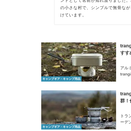
ンドとして名前が知れ渡りました。
の小さな村で、シンプルで無骨なが
けています。
tr
すす
アル
tra
キャンプギア・キャンプ用品
tr
群！
トラ
ーデ
キャンプギア・キャンプ用品