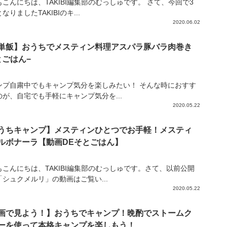
もこんにちは、TAKIBI編集部のむっしゅです。 さて、今回で3
なりましたTAKIBIのキ...
2020.06.02
単飯】おうちでメスティン料理アスパラ豚バラ肉巻き
とごはん−
ンプ自粛中でもキャンプ気分を楽しみたい！ そんな時におすす
のが、自宅でも手軽にキャンプ気分を...
2020.05.22
うちキャンプ】メスティンひとつでお手軽！メスティ
ルボナーラ【動画DEそとごはん】
もこんにちは、TAKIBI編集部のむっしゅです。さて、以前公開
「シュクメルリ」の動画はご覧い...
2020.05.22
画で見よう！】おうちでキャンプ！晩酌でストームク
ーを使って本格キャンプを楽しもう！