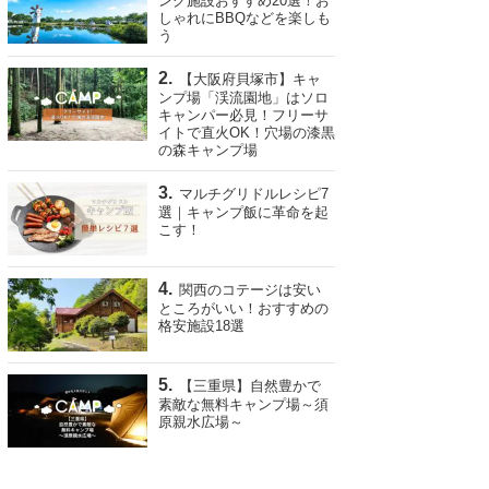
ング施設おすすめ20選！お
しゃれにBBQなどを楽しも
う
【大阪府貝塚市】キャ
ンプ場「渓流園地」はソロ
キャンパー必見！フリーサ
イトで直火OK！穴場の漆黒
の森キャンプ場
マルチグリドルレシピ7
選｜キャンプ飯に革命を起
こす！
関西のコテージは安い
ところがいい！おすすめの
格安施設18選
【三重県】自然豊かで
素敵な無料キャンプ場～須
原親水広場～