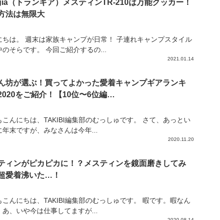
angia（トランギア）メスティンTR-210は万能クッカー！
方法は無限大
にちは。 週末は家族キャンプが日常！ 子連れキャンプスタイル
のそらです。 今回ご紹介するの...
2021.01.14
ん坊が選ぶ！買ってよかった愛着キャンプギアランキ
2020をご紹介！【10位〜6位編…
もこんにちは、TAKIBI編集部のむっしゅです。 さて、あっとい
に年末ですが、みなさんは今年...
2020.11.20
ティンがピカピカに！？メスティンを鏡面磨きしてみ
超愛着沸いた…！
もこんにちは、TAKIBI編集部のむっしゅです。 暇です。暇なん
。あ、いや今は仕事してますが...
2020.08.14