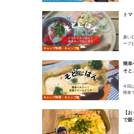
トマ
暑い
ープ
キャンプ料理・キャンプ飯
簡単
そと
今回
簡単
キャンプ料理・キャンプ飯
【お
で親