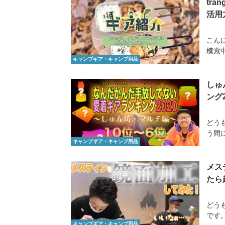
tr
活用
こん
模索中
キャンプギア・キャンプ用品
しゅ
ング
どう
う間
キャンプギア・キャンプ用品
メス
たら
どう
です
キャンプギア・キャンプ用品