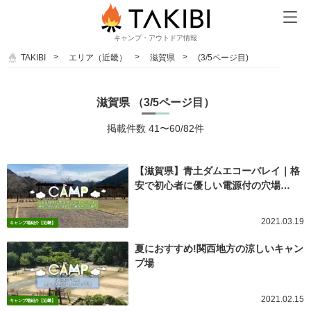
キャンプ・アウトドア情報
TAKIBI
エリア（近畿）
滋賀県
(3/5ページ目)
滋賀県 （3/5ページ目）
掲載件数 41〜60/82件
【滋賀県】青土ダムエコーバレイ｜格
安で初心者に優しい電源付の穴場…
2021.03.19
キャンプ場紹介【近畿】
夏におすすめ!関西地方の涼しいキャン
プ場
2021.02.15
キャンプ場紹介【近畿】