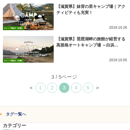
【滋賀県】妹背の里キャンプ場｜アク
ティビティも充実！
2019.10.26
キャンプ場紹介【近畿】
【滋賀県】琵琶湖畔の旅館が経営する
高規格オートキャンプ場 ～白浜…
2019.10.05
キャンプ場紹介【近畿】
3 / 5ページ
＜
1
2
3
4
5
＞
タグ一覧へ
カテゴリー