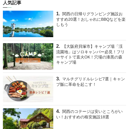
人気記事
関西の日帰りグランピング施設お
すすめ20選！おしゃれにBBQなどを楽
しもう
【大阪府貝塚市】キャンプ場「渓
流園地」はソロキャンパー必見！フリ
ーサイトで直火OK！穴場の漆黒の森
キャンプ場
マルチグリドルレシピ7選｜キャン
プ飯に革命を起こす！
関西のコテージは安いところがい
い！おすすめの格安施設18選