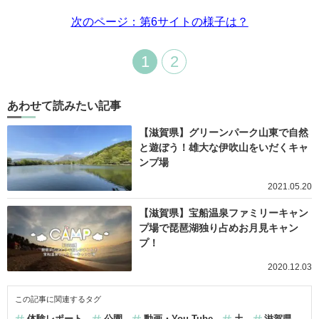
次のページ：第6サイトの様子は？
1
2
あわせて読みたい記事
【滋賀県】グリーンパーク山東で自然
と遊ぼう！雄大な伊吹山をいだくキャ
ンプ場
2021.05.20
【滋賀県】宝船温泉ファミリーキャン
プ場で琵琶湖独り占めお月見キャン
プ！
2020.12.03
この記事に関連するタグ
体験レポート
公園
動画・You Tube
土
滋賀県