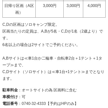
日帰り区画（A区
3,000円
3,000円
4,000円
画）
C,Dの区画はソロキャンプ限定。
区画当たりの定員は、A,Bが5名・C,Dが1名（2歳より）で
す。
6名以上の場合は2サイトでご予約ください。
A,Bサイトは≪車1台か二輪車・自転車2台＋1テント＋1タ
ープ≫まで、
C,Dサイト（ソロサイト）は≪車1台+1テント≫までとなり
ます。
駐車料金
：オートサイトの為 区画料に含む
車横付け
：可
電話番号
：0740-32-4333【予約はHPのみ】