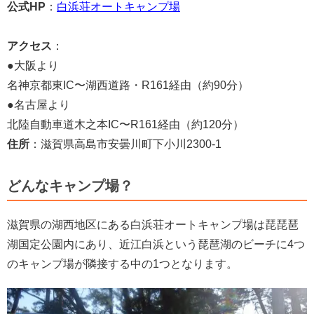
公式HP
：
白浜荘オートキャンプ場
アクセス
：
●大阪より
名神京都東IC〜湖西道路・R161経由（約90分）
●名古屋より
北陸自動車道木之本IC〜R161経由（約120分）
住所
：滋賀県高島市安曇川町下小川2300-1
どんなキャンプ場？
滋賀県の湖西地区にある白浜荘オートキャンプ場は琵琵琶
湖国定公園内にあり、近江白浜という琵琶湖のビーチに4つ
のキャンプ場が隣接する中の1つとなります。