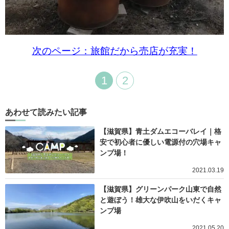
次のページ：旅館だから売店が充実！
1
2
あわせて読みたい記事
【滋賀県】青土ダムエコーバレイ｜格
安で初心者に優しい電源付の穴場キャ
ンプ場！
2021.03.19
【滋賀県】グリーンパーク山東で自然
と遊ぼう！雄大な伊吹山をいだくキャ
ンプ場
2021.05.20