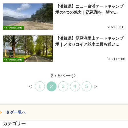
【滋賀県】ニュー白浜オートキャンプ
場の4つの魅力｜琵琶湖を一望で…
2021.05.11
キャンプ場紹介【近畿】
【滋賀県】琵琶湖里山オートキャンプ
場｜メタセコイア並木に最も近い…
2021.05.08
キャンプ場紹介【近畿】
2 / 5ページ
＜
1
2
3
4
5
＞
タグ一覧へ
カテゴリー