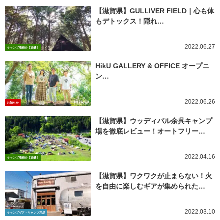
【滋賀県】GULLIVER FIELD｜心も体
もデトックス！隠れ…
2022.06.27
キャンプ場紹介【近畿】
HikU GALLERY & OFFICE オープニ
ン…
2022.06.26
お知らせ
【滋賀県】ウッディパル余呉キャンプ
場を徹底レビュー！オートフリー…
2022.04.16
キャンプ場紹介【近畿】
【滋賀県】ワクワクが止まらない！火
を自由に楽しむギアが集められた…
2022.03.10
キャンプギア・キャンプ用品