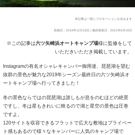
本記事は一部にプロモーションを含みます
投稿日：2019年12月19日 | 最終更新日：2021年8月18日
※この記事は
六ツ矢崎浜オートキャンプ場
様に監修をして
いただきいただき掲載しています。
Instagramの有名オシャレキャンパー御用達、琵琶湖を望む
抜群の景色が魅力な2019年シーズン最終日の六ツ矢崎浜オ
ートキャンプ場へ行ってきました！
冬の景色ならではの琵琶湖は誰しもが息をのむほどの絶景
ですし、冬は星もきれいに映るので湖と星空の景色は圧巻
ですよ。
120サイトを収容できるフラットで広大な敷地はプライベー
ト感もあるので様々なキャンパーに人気のキャンプ場で