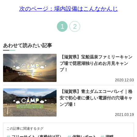
次のページ：場内設備はこんなかんじ
1
2
あわせて読みたい記事
【滋賀県】宝船温泉ファミリーキャン
プ場で琵琶湖独り占めお月見キャン
プ！
2020.12.03
【滋賀県】青土ダムエコーバレイ｜格
安で初心者に優しい電源付の穴場キャ
ンプ場！
2021.03.19
この記事に関連するタグ
フリーサイト（車横付け可）
体験レポート
湖畔