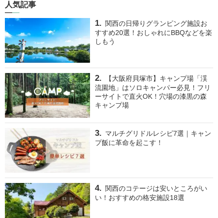
人気記事
関西の日帰りグランピング施設お
すすめ20選！おしゃれにBBQなどを楽
しもう
【大阪府貝塚市】キャンプ場「渓
流園地」はソロキャンパー必見！フリ
ーサイトで直火OK！穴場の漆黒の森
キャンプ場
マルチグリドルレシピ7選｜キャン
プ飯に革命を起こす！
関西のコテージは安いところがい
い！おすすめの格安施設18選