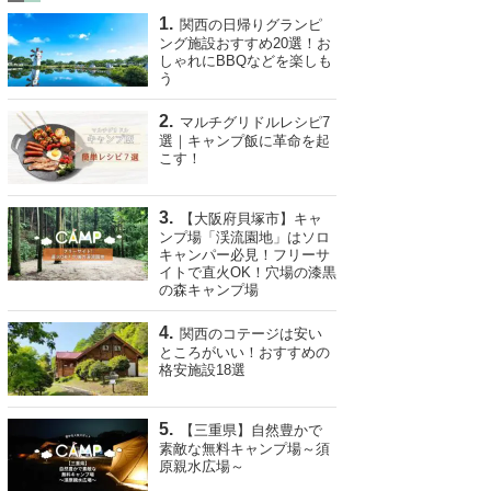
関西の日帰りグランピ
ング施設おすすめ20選！お
しゃれにBBQなどを楽しも
う
マルチグリドルレシピ7
選｜キャンプ飯に革命を起
こす！
【大阪府貝塚市】キャ
ンプ場「渓流園地」はソロ
キャンパー必見！フリーサ
イトで直火OK！穴場の漆黒
の森キャンプ場
関西のコテージは安い
ところがいい！おすすめの
格安施設18選
【三重県】自然豊かで
素敵な無料キャンプ場～須
原親水広場～