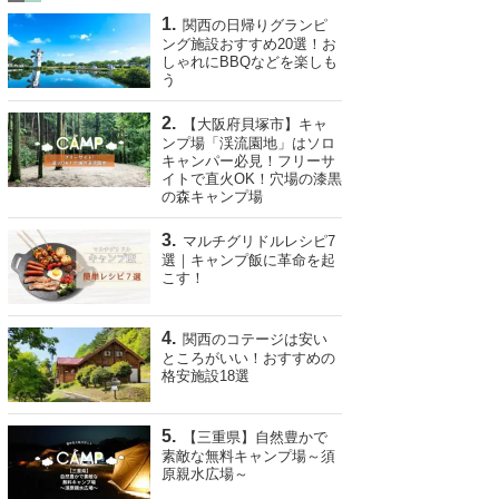
関西の日帰りグランピ
ング施設おすすめ20選！お
しゃれにBBQなどを楽しも
う
【大阪府貝塚市】キャ
ンプ場「渓流園地」はソロ
キャンパー必見！フリーサ
イトで直火OK！穴場の漆黒
の森キャンプ場
マルチグリドルレシピ7
選｜キャンプ飯に革命を起
こす！
関西のコテージは安い
ところがいい！おすすめの
格安施設18選
【三重県】自然豊かで
素敵な無料キャンプ場～須
原親水広場～