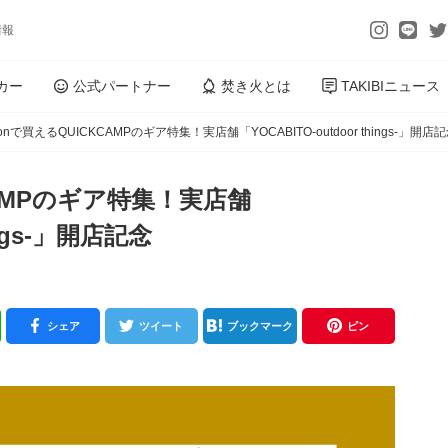
情報
カー
公式パートナー
焚き火とは
TAKIBIニュース
onで買えるQUICKCAMPのギア特集！実店舗「YOCABITO-outdoor things-」開店
CAMPのギア特集！実店舗
ings-」開店記念
シェア
ツイート
ブックマーク
ピン