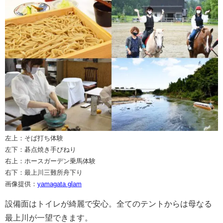
左上：そば打ち体験
左下：碁点焼き手びねり
右上：ホースガーデン乗馬体験
右下：最上川三難所舟下り
画像提供：
yamagata glam
設備面はトイレが綺麗で安心。全てのテントからは母なる
最上川が一望できます。