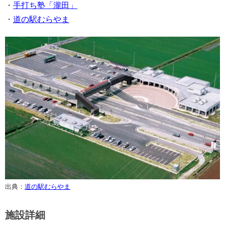
・
手打ち塾「瀧田」
・
道の駅むらやま
出典：
道の駅むらやま
施設詳細