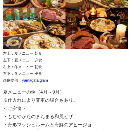
左上：夏メニュー 朝食
左下：夏メニュー 夕食
右上：冬メニュー 朝食
右下：冬メニュー 夕食
画像提供：
yamagata glam
夏メニューの例（4月～9月）
※仕入れにより変更の場合もあり。
＜ご夕食＞
・もちやかたのまんまる和風ピザ
・舟形マッシュルームと海鮮のアヒージョ