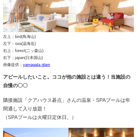
左上：bird(鳥海山)
左下：sea(温海岳)
右上：forest(二ッ森山)
右下：japan(日本国山)
画像提供：
yamagata glam
アピールしたいこと。ココが他の施設とは違う！当施設の
自慢の〇〇
隣接施設「クアハウス碁点」さんの温泉・SPAプールは年
間通して入り放題！
（SPAプールは火曜日定休日。）