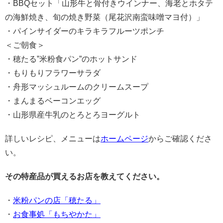
・BBQセット「山形牛と骨付きウインナー、海老とホタテ
の海鮮焼き、旬の焼き野菜（尾花沢南蛮味噌マヨ付）」
・パインサイダーのキラキラフルーツポンチ
＜ご朝食＞
・穂たる”米粉食パン”のホットサンド
・もりもりフラワーサラダ
・舟形マッシュルームのクリームスープ
・まんまるベーコンエッグ
・山形県産牛乳のとろとろヨーグルト
詳しいレシピ、メニューは
ホームページ
からご確認くださ
い。
その特産品が買えるお店を教えてください。
・
米粉パンの店「穂たる」
・
お食事処「もちやかた」