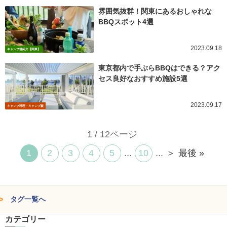
雰囲気抜群！関東にあるおしゃれな
BBQスポット4選
2023.09.18
キャンプ場紹介【関東】
東京都内で手ぶらBBQはできる？アク
セス良好なおすすめ施設5選
2023.09.17
キャンプ料理・キャンプ飯
1 / 12ページ
1
2
3
4
5
...
10
...
＞
最後 »
タグ一覧へ
カテゴリー