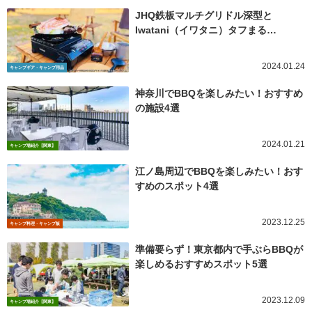
JHQ鉄板マルチグリドル深型と
Iwatani（イワタニ）タフまる…
2024.01.24
キャンプギア・キャンプ用品
神奈川でBBQを楽しみたい！おすすめ
の施設4選
2024.01.21
キャンプ場紹介【関東】
江ノ島周辺でBBQを楽しみたい！おす
すめのスポット4選
2023.12.25
キャンプ料理・キャンプ飯
準備要らず！東京都内で手ぶらBBQが
楽しめるおすすめスポット5選
2023.12.09
キャンプ場紹介【関東】