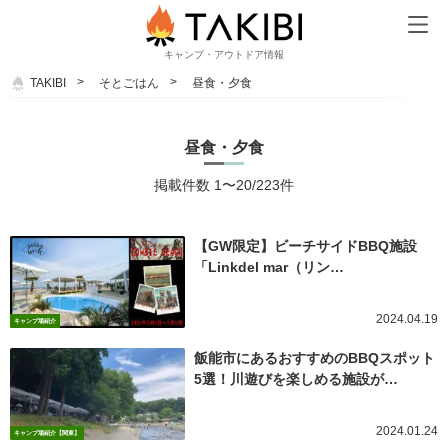
キャンプ・アウトドア情報
TAKIBI
そとごはん
昼食・夕食
昼食・夕食
掲載件数 1〜20/223件
【GW限定】ビーチサイドBBQ施設
「Linkdel mar（リン…
2024.04.19
キャンプ場紹介
飯能市にあるおすすめのBBQスポット
5選！川遊びを楽しめる施設が…
2024.01.24
キャンプ場紹介【関東】