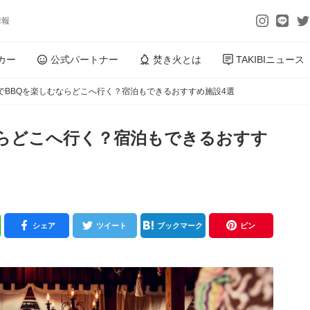
情報
カー
公式パートナー
焚き火とは
TAKIBIニュース
でBBQを楽しむならどこへ行く？宿泊もできるおすすめ施設4選
ならどこへ行く？宿泊もできるおすす
シェア
ツイート
ブックマーク
ピン