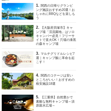
関西の日帰りグランピ
ング施設おすすめ20選！お
しゃれにBBQなどを楽しも
う
【大阪府貝塚市】キャ
ンプ場「渓流園地」はソロ
キャンパー必見！フリーサ
イトで直火OK！穴場の漆黒
の森キャンプ場
マルチグリドルレシピ7
選｜キャンプ飯に革命を起
こす！
関西のコテージは安い
ところがいい！おすすめの
格安施設18選
【三重県】自然豊かで
素敵な無料キャンプ場～須
原親水広場～