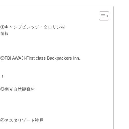
設①キャンプビレッジ・タロリン村
本情報
ィ
I-First class Backpackers Inn.
る！
設③南光自然観察村
！
設④ネスタリゾート神戸