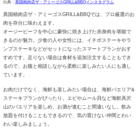
出典：
異国精肉店ザ・アミーゴスGRILL&BBQインスタグラム
異国精肉店ザ・アミーゴスGRILL&BBQでは、プロ厳選のお
肉を存分に味わえます。
オージービーフを中心に豪快に焼き上げた赤身肉を堪能で
きるのが魅力。少食の人や女性には、イチボステーキやラ
ンプステーキなどがセットになったスマートプランがおす
すめです。足りない場合は食材を追加注文することもでき
るので、お腹と相談しながら柔軟に楽しみたい人にも適し
ています。
お肉だけでなく、海鮮も楽しみたい場合は、海鮮パエリア&
ステーキプランがぴったり。エビやムール貝など海鮮具沢
山のパエリアを楽しめ、お酒が進むこと間違いなし。飲み
放題を付けることもできるので、気の置けない仲間とわい
わい楽しみましょう。