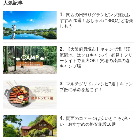
人気記事
関西の日帰りグランピング施設お
すすめ20選！おしゃれにBBQなどを楽
しもう
【大阪府貝塚市】キャンプ場「渓
流園地」はソロキャンパー必見！フリ
ーサイトで直火OK！穴場の漆黒の森
キャンプ場
マルチグリドルレシピ7選｜キャン
プ飯に革命を起こす！
関西のコテージは安いところがい
い！おすすめの格安施設18選