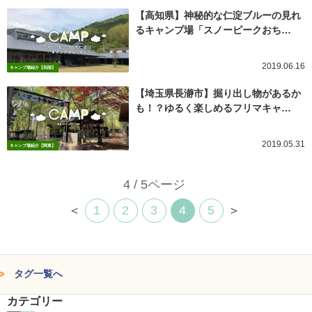
【高知県】神秘的な仁淀ブルーの見れ
るキャンプ場「スノーピークおち…
2019.06.16
キャンプ場紹介【四国】
【埼玉県長瀞市】掘り出し物があるか
も！？ゆるく楽しめるフリマキャ…
2019.05.31
キャンプ場紹介【関東】
4 / 5ページ
＜
1
2
3
4
5
＞
タグ一覧へ
カテゴリー