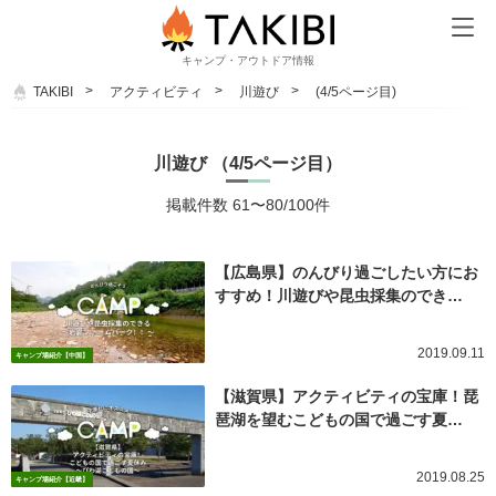
キャンプ・アウトドア情報
TAKIBI
アクティビティ
川遊び
(4/5ページ目)
川遊び （4/5ページ目）
掲載件数 61〜80/100件
【広島県】のんびり過ごしたい方にお
すすめ！川遊びや昆虫採集のでき…
2019.09.11
キャンプ場紹介【中国】
【滋賀県】アクティビティの宝庫！琵
琶湖を望むこどもの国で過ごす夏…
2019.08.25
キャンプ場紹介【近畿】