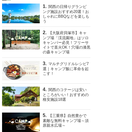
関西の日帰りグランピ
ング施設おすすめ20選！お
しゃれにBBQなどを楽しも
う
【大阪府貝塚市】キャ
ンプ場「渓流園地」はソロ
キャンパー必見！フリーサ
イトで直火OK！穴場の漆黒
の森キャンプ場
マルチグリドルレシピ7
選｜キャンプ飯に革命を起
こす！
関西のコテージは安い
ところがいい！おすすめの
格安施設18選
【三重県】自然豊かで
素敵な無料キャンプ場～須
原親水広場～