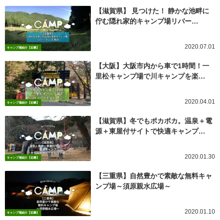
【滋賀県】 見つけた！ 静かな池畔に
佇む隠れ家的キャンプ場リバー…
2020.07.01
キャンプ場紹介【近畿】
【大阪】大阪市内から車で1時間！一
里松キャンプ場で川キャンプを楽…
2020.04.01
キャンプ場紹介【近畿】
【滋賀県】冬でもポカポカ。温泉＋電
源＋東屋付サイトで快適キャンプ…
2020.01.30
キャンプ場紹介【近畿】
【三重県】自然豊かで素敵な無料キャ
ンプ場～須原親水広場～
2020.01.10
キャンプ場紹介【近畿】