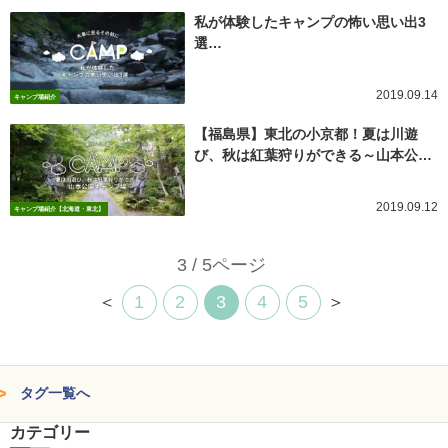
私が体験したキャンプの怖い思い出3
選…
2019.09.14
キャンプ場紹介
【福島県】東北の小京都！夏は川遊
び、秋は紅葉狩りができる～山本公…
2019.09.12
キャンプ場紹介【北海道・東北】
3 / 5ページ
＜
1
2
3
4
5
＞
タグ一覧へ
カテゴリー