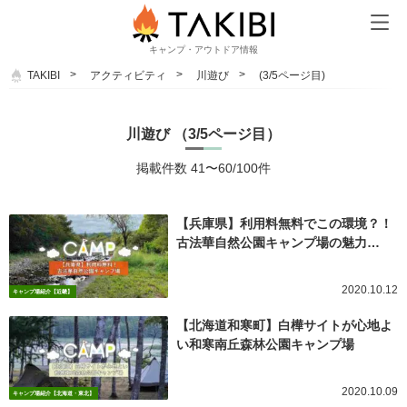
キャンプ・アウトドア情報
TAKIBI
アクティビティ
川遊び
(3/5ページ目)
川遊び （3/5ページ目）
掲載件数 41〜60/100件
【兵庫県】利用料無料でこの環境？！
古法華自然公園キャンプ場の魅力…
2020.10.12
キャンプ場紹介【近畿】
【北海道和寒町】白樺サイトが心地よ
い和寒南丘森林公園キャンプ場
2020.10.09
キャンプ場紹介【北海道・東北】