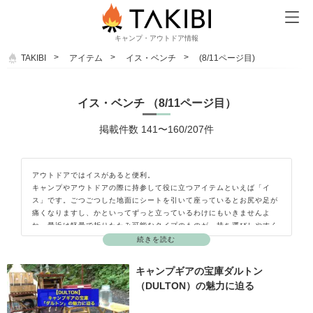
キャンプ・アウトドア情報
TAKIBI
アイテム
イス・ベンチ
(8/11ページ目)
イス・ベンチ （8/11ページ目）
掲載件数 141〜160/207件
アウトドアではイスがあると便利。
キャンプやアウトドアの際に持参して役に立つアイテムといえば「イ
ス」です。ごつごつした地面にシートを引いて座っているとお尻や足が
痛くなりますし、かといってずっと立っているわけにもいきませんよ
ね。最近は軽量で折りたたみ可能なタイプのものが、持ち運びしやすく
てオススメですよ。キャンプ場やバーベキュー場などによっては最初か
続きを読む
らイスが設置してあることもありますが、人数が多いときには足りなく
なることもありますし、物を置くスペースが足りないときにも使えるの
キャンプギアの宝庫ダルトン
で持って行って損はありません。常に車のトランクに入れておくと、い
（DULTON）の魅力に迫る
ざというときにとっても重宝しますよ。