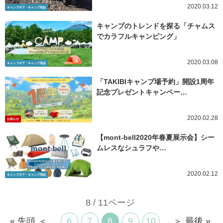
2020.03.12
キャンプギア・キャンプ用品
キャンプのトレンドを探る「チャムス
でカラフルキャンピング」
2020.03.08
キャンプギア・キャンプ用品
「TAKIBIキャンプ場予約」開設1周年
記念プレゼントキャンペー…
2020.02.28
お知らせ
【mont-bell2020年春夏展示会】シー
ムレスなシュラフや…
2020.02.12
キャンプギア・キャンプ用品
8 / 11ページ
« 先頭
＜
...
6
7
8
9
10
...
＞
最後 »