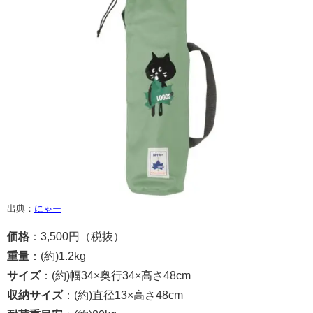
出典：
にゃー
価格
：3,500円（税抜）
重量
：(約)1.2kg
サイズ
：(約)幅34×奥行34×高さ48cm
収納サイズ
：(約)直径13×高さ48cm