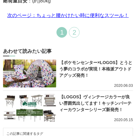
耐荷重目安
：(約)80kg
次のページ：ちょっと腰かけたい時に便利なスツール！
1
2
あわせて読みたい記事
【ポケモンセンター×LOGOS】とうと
う夢のコラボが実現！本格派アウトド
アグッズ発売！
2020.06.03
【LOGOS】ヴィンテージカラーが良
い雰囲気出してます！キッチンパーテ
ィーカウンターシリーズ新発売！
2020.05.15
この記事に関連するタグ